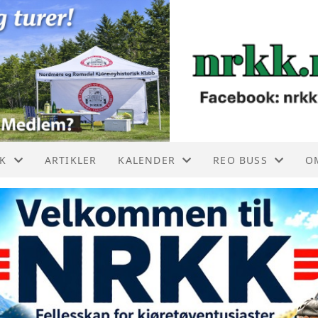
KK
ARTIKLER
KALENDER
REO BUSS
O
 BUTIKKEN
TREFFKALENDER
REO BUSS NRKK
40
LMERKE MONTERING
F
USS TIL SALGS
F