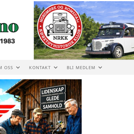
M OSS
KONTAKT
BLI MEDLEM
 ÅRS HISTORIE
KONTAKT OSS
BLI MEDLEM
ØRSTE PROTOKOLL 6 MAI 1983
BRYLLUPKJØRING
VEDTEKTER
ORSIKRING OG LMK
PERSONVERN