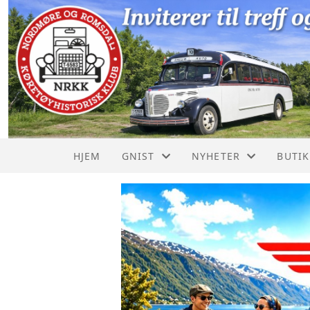
HJEM
GNIST
NYHETER
BUTI
GNIST - HVA ER DET
SISTE NYTT FRA NKK
NRKK
GRIL
REO B