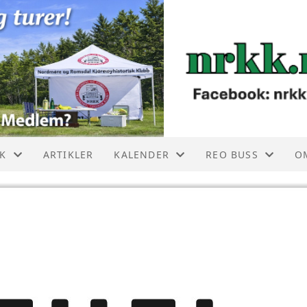
KK
ARTIKLER
KALENDER
REO BUSS
O
 BUTIKKEN
TREFFKALENDER
REO BUSS NRKK
40
LMERKE MONTERING
F
USS TIL SALGS
F