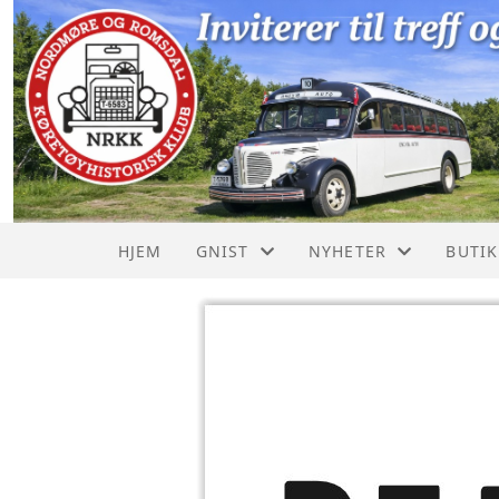
HJEM
GNIST
NYHETER
BUTI
GNIST - HVA ER DET
SISTE NYTT FRA NKK
NRKK
GRIL
REO B