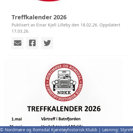
Treffkalender 2026
Publisert av Einar Kjell Lilleby den 18.02.26. Oppdatert
17.03.26.
© Nordmøre og Romsdal Kjøretøyhistorisk Klubb | Løsning:
Styre