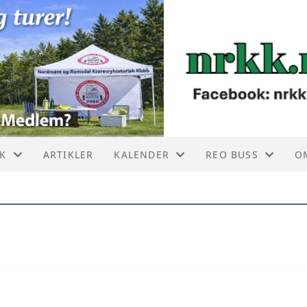
KK
ARTIKLER
KALENDER
REO BUSS
O
 BUTIKKEN
TREFFKALENDER
REO BUSS NRKK
40
LMERKE MONTERING
F
USS TIL SALGS
F