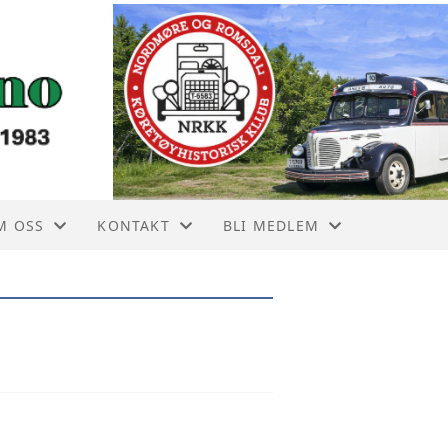
M OSS
KONTAKT
BLI MEDLEM
 ÅRS HISTORIE
KONTAKT OSS
BLI MEDLEM
ØRSTE PROTOKOLL 6 MAI 1983
BRYLLUPKJØRING
VEDTEKTER
ORSIKRING OG LMK
PERSONVERN