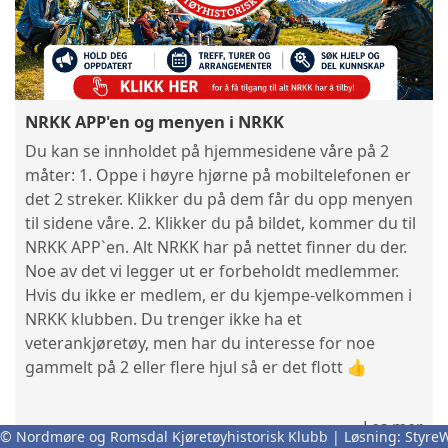
NRKK APP'en og menyen i NRKK
Du kan se innholdet på hjemmesidene våre på 2
måter: 1. Oppe i høyre hjørne på mobiltelefonen er
det 2 streker. Klikker du på dem får du opp menyen
til sidene våre. 2. Klikker du på bildet, kommer du til
NRKK APP`en. Alt NRKK har på nettet finner du der.
Noe av det vi legger ut er forbeholdt medlemmer.
Hvis du ikke er medlem, er du kjempe-velkommen i
NRKK klubben. Du trenger ikke ha et
veterankjøretøy, men har du interesse for noe
gammelt på 2 eller flere hjul så er det flott 👍
Les mer
© Nordmøre og Romsdal Kjøretøyhistorisk Klubb | Løsning:
Styre