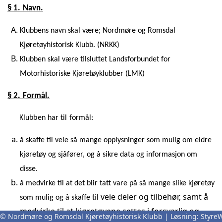
§ 1. Navn.
Klubbens navn skal være; Nordmøre og Romsdal
Kjøretøyhistorisk Klubb. (NRKK)
Klubben skal være tilsluttet Landsforbundet for
Motorhistoriske Kjøretøyklubber (LMK)
§ 2. Formål.
Klubben har til formål:
å skaffe til veie så mange opplysninger som mulig om eldre
kjøretøy og sjåfører, og å sikre data og informasjon om
disse.
å medvirke til at det blir tatt vare på så mange slike kjøretøy
veie deler og tilbehør, samt å
som mulig og å skaffe til
medvirke til at kjøretøyene settes i forsvarlig og
© Nordmøre og Romsdal Kjøretøyhistorisk Klubb | Løsning:
Styre